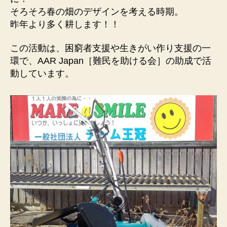
１
そろそろ春の畑のデザインを考える時期。
日
昨年より多く耕します！！
晴
れ
この活動は、困窮者支援や生きがい作り支援の一
へ
環で、AAR Japan［難民を助ける会］の助成で活
の
動しています。