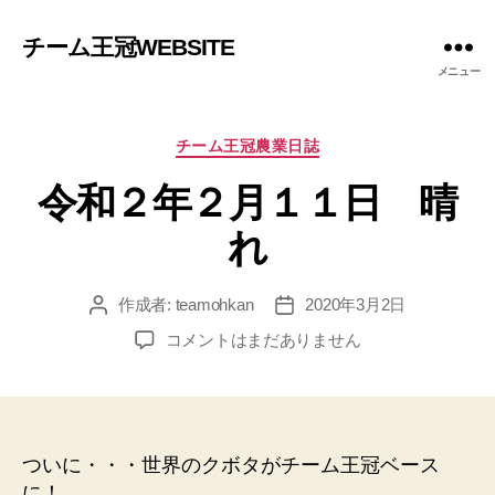
チーム王冠WEBSITE
メニュー
カ
チーム王冠農業日誌
テ
令和２年２月１１日 晴
ゴ
リ
れ
ー
作成者:
teamohkan
2020年3月2日
投
投
稿
稿
令
コメントはまだありません
者
日
和
２
年
２
月
ついに・・・世界のクボタがチーム王冠ベース
１
に！